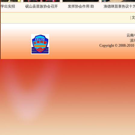
出实招
砚山县苗族协会召开
发挥协会作用 助
渔德咪苗寨热议十九
|
云南
滇I
Copyright © 2008-