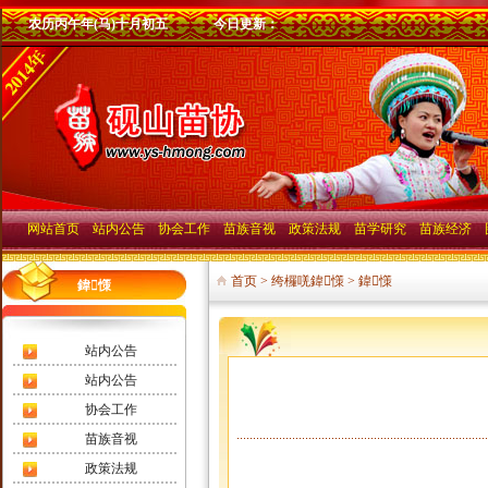
农历丙午年(马)十月初五
今日更新：
网站首页
站内公告
协会工作
苗族音视
政策法规
苗学研究
苗族经济
∟网站留言
∟免责声明
∟协会概况
∟协会活动
∟法律法规选登
∟苗族历史
∟人物企业
首页
>
绔欏唴鍏憡 > 鍏憡
∟给站长发邮件
∟公告
∟协会动态
∟苗族民歌
∟政策选登
∟风俗习惯
∟经济信息
鍏憡
∟发展论坛
∟通知
∟领导讲话
∟苗族器乐
∟苗族文化
∟科技知识
∟会员名录
∟其它音视
∟苗医苗药
∟会员风采
∟苗语歌曲
∟苗族概况
站内公告
∟苗族道德禄理
站内公告
协会工作
苗族音视
政策法规